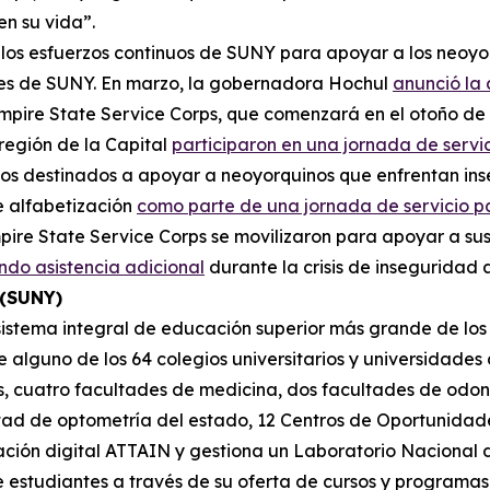
n su vida”.
 los esfuerzos continuos de SUNY para apoyar a los neoyor
ntes de SUNY. En marzo, la gobernadora Hochul
anunció la 
Empire State Service Corps, que comenzará en el otoño de 
región de la Capital
participaron en una jornada de servi
s destinados a apoyar a neoyorquinos que enfrentan inse
e alfabetización
como parte de una jornada de servicio pa
pire State Service Corps se movilizaron para apoyar a 
ndo asistencia adicional
durante la crisis de inseguridad 
 (SUNY)
sistema integral de educación superior más grande de los
e alguno de los 64 colegios universitarios y universidade
s, cuatro facultades de medicina, dos facultades de odon
ltad de optometría del estado, 12 Centros de Oportunida
zación digital ATTAIN y gestiona un Laboratorio Nacional
e estudiantes a través de su oferta de cursos y programas 