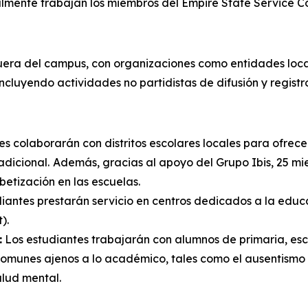
almente trabajan los miembros del Empire State Service Co
fuera del campus, con organizaciones como entidades local
incluyendo actividades no partidistas de difusión y registr
s colaborarán con distritos escolares locales para ofrece
dicional.
Además, gracias al apoyo del Grupo Ibis, 25 mi
betización en las escuelas.
diantes prestarán servicio en centros dedicados a la educa
).
:
Los estudiantes trabajarán con alumnos de primaria, es
omunes ajenos a lo académico, tales como el ausentismo c
alud mental.