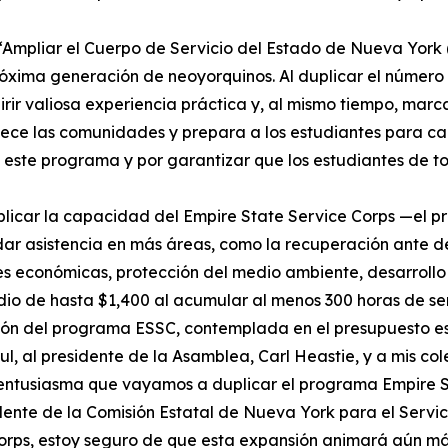
 “Ampliar el Cuerpo de Servicio del Estado de Nueva York 
óxima generación de neoyorquinos. Al duplicar el número 
r valiosa experiencia práctica y, al mismo tiempo, marcar 
talece las comunidades y prepara a los estudiantes para 
ste programa y por garantizar que los estudiantes de to
plicar la capacidad del Empire State Service Corps —el
ndar asistencia en más áreas, como la recuperación ante 
es económicas, protección del medio ambiente, desarrollo
endio de hasta $1,400 al acumular al menos 300 horas de se
ón del programa ESSC, contemplada en el presupuesto est
, al presidente de la Asamblea, Carl Heastie, y a mis cole
 entusiasma que vayamos a duplicar el programa Empire St
ente de la Comisión Estatal de Nueva York para el Servic
ps, estoy seguro de que esta expansión animará aún más a