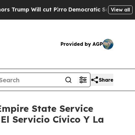
cut Pirro
Democratic Socialists of America Prop
View all
Provided by AGP
Share
mpire State Service
l Servicio Cívico Y La