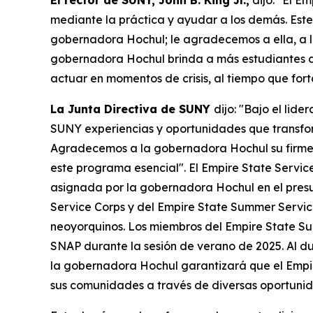
El rector de SUNY, John B. King Jr.,
dijo: "El E
mediante la práctica y ayudar a los demás. Este
gobernadora Hochul; le agradecemos a ella, a la
gobernadora Hochul brinda a más estudiantes d
actuar en momentos de crisis, al tiempo que forta
La Junta Directiva de SUNY
dijo: "Bajo el lid
SUNY experiencias y oportunidades que transform
Agradecemos a la gobernadora Hochul su firme c
este programa esencial". El Empire State Servic
asignada por la gobernadora Hochul en el presu
Service Corps y del Empire State Summer Servic
neoyorquinos. Los miembros del Empire State Su
SNAP durante la sesión de verano de 2025. Al dup
la gobernadora Hochul garantizará que el Empir
sus comunidades a través de diversas oportunida