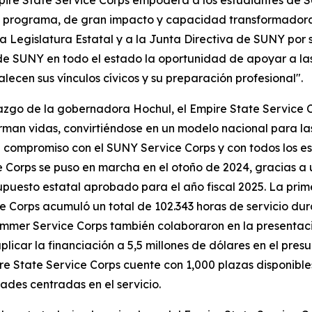
mpire State Service Corps empodera a los estudiantes de 
 programa, de gran impacto y capacidad transformadora, e
 Legislatura Estatal y a la Junta Directiva de SUNY por s
e SUNY en todo el estado la oportunidad de apoyar a la
lecen sus vínculos cívicos y su preparación profesional".
erazgo de la gobernadora Hochul, el Empire State Service
an vidas, convirtiéndose en un modelo nacional para las 
ompromiso con el SUNY Service Corps y con todos los es
e Corps se puso en marcha en el otoño de 2024, gracias a u
puesto estatal aprobado para el año fiscal 2025. La pri
e Corps acumuló un total de 102.343 horas de servicio du
mmer Service Corps también colaboraron en la presentac
licar la financiación a 5,5 millones de dólares en el pres
e State Service Corps cuente con 1,000 plazas disponible
des centradas en el servicio.