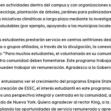
 en actividades dentro del campus y con organizaciones sin
iclaje, plantación de árboles, jardines para polinizadore
iniciativas climáticas a largo plazo mediante la investiga
ludables (por ejemplo, apoyando a los municipios locales
os estudiantes prestarán servicio en centros anfitriones de
s o grupos afiliados, a través de la divulgación, la conexi
o: “Para muchos estudiantes, el voluntariado en su comuni
tra comunidad deben fomentarse. Este programa trabaja a
 pueden trabajar sin remuneración. Agradezco a la Gobern
e entusiasma ver el crecimiento del programa Empire Stat
creación de ESSC, el interés estudiantil en este programa
 una perspectiva integral y centrada en la comunidad, a 
tado de Nueva York. Quiero agradecer al rector King, a l
liando las oportunidades de servicio remunerado y apren